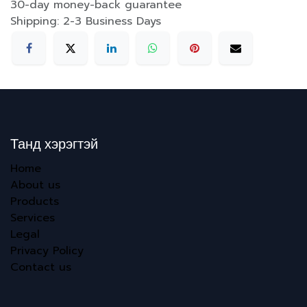
30-day money-back guarantee
Shipping: 2-3 Business Days
Танд хэрэгтэй
Home
About us
Products
Services
Legal
Privacy Policy
Contact us