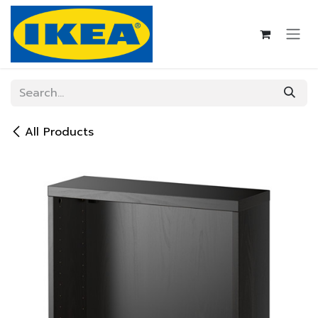
Skip to Content
All Products