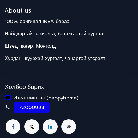
About us
100% оригинал IKEA бараа
Найдвартай захиалга, баталгаатай хүргэлт
Швед чанар, Монголд
Хурдан шуурхай хүргэлт, чанартай угсралт
Холбоо барих
Икеа мишээл (happyhome)
72000993