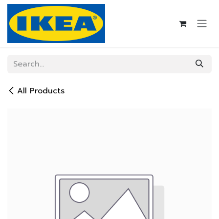
Skip to Content
All Products