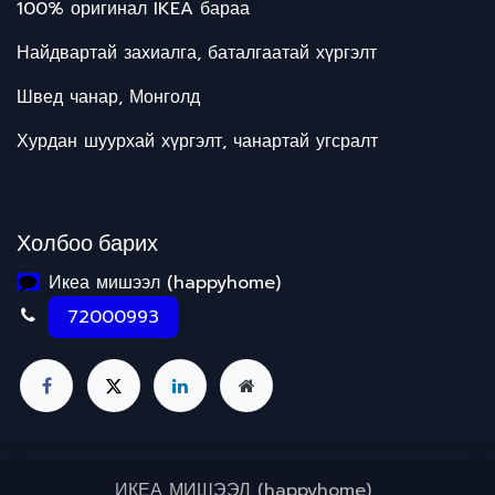
100% оригинал IKEA бараа
Найдвартай захиалга, баталгаатай хүргэлт
Швед чанар, Монголд
Хурдан шуурхай хүргэлт, чанартай угсралт
Холбоо барих
Икеа мишээл (happyhome)
72000993
ИКЕА МИШЭЭЛ (happyhome)