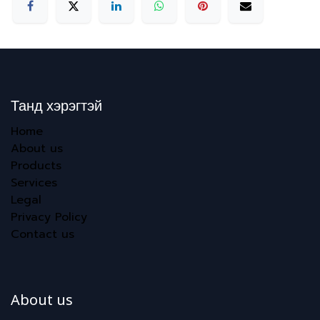
Танд хэрэгтэй
Home
About us
Products
Services
Legal
Privacy Policy
Contact us
About us