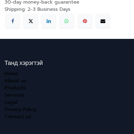
30-day money-back guarantee
Shipping: 2-3 Business Days
Танд хэрэгтэй
Home
About us
Products
Services
Legal
Privacy Policy
Contact us