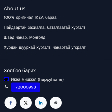
About us
100% оригинал IKEA бараа
Найдвартай захиалга, баталгаатай хүргэлт
Швед чанар, Монголд
Хурдан шуурхай хүргэлт, чанартай угсралт
Холбоо барих
Икеа мишээл (happyhome)
72000993