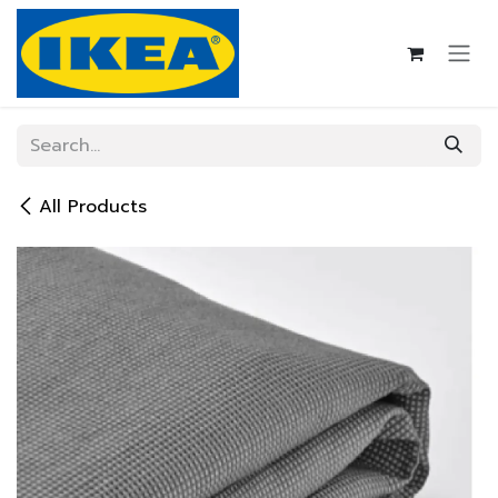
Skip to Content
All Products