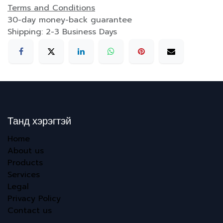
Terms and Conditions
30-day money-back guarantee
Shipping: 2-3 Business Days
Танд хэрэгтэй
Home
About us
Products
Services
Legal
Privacy Policy
Contact us