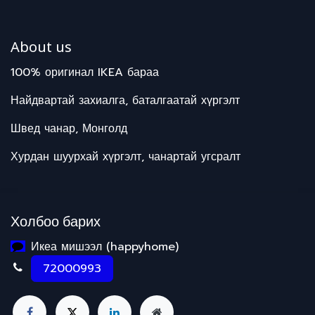
About us
100% оригинал IKEA бараа
Найдвартай захиалга, баталгаатай хүргэлт
Швед чанар, Монголд
Хурдан шуурхай хүргэлт, чанартай угсралт
Холбоо барих
Икеа мишээл (happyhome)
72000993