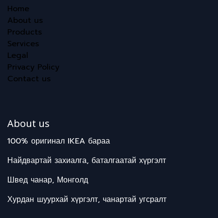
Home
About us
Products
Services
Legal
Privacy Policy
Contact us
About us
100% оригинал IKEA бараа
Найдвартай захиалга, баталгаатай хүргэлт
Швед чанар, Монголд
Хурдан шуурхай хүргэлт, чанартай угсралт