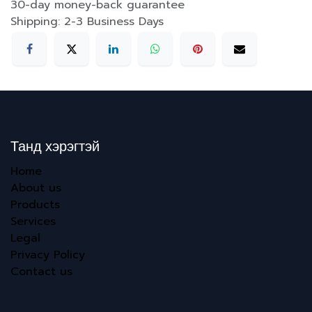
30-day money-back guarantee
Shipping: 2-3 Business Days
Танд хэрэгтэй
Home
About us
Products
Services
Legal
Privacy Policy
Contact us