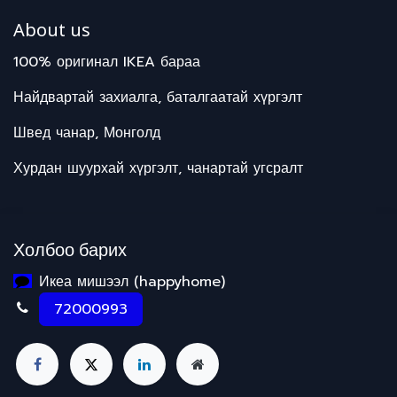
About us
100% оригинал IKEA бараа
Найдвартай захиалга, баталгаатай хүргэлт
Швед чанар, Монголд
Хурдан шуурхай хүргэлт, чанартай угсралт
Холбоо барих
Икеа мишээл (happyhome)
72000993