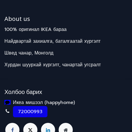
About us
100% оригинал IKEA бараа
Найдвартай захиалга, баталгаатай хүргэлт
Швед чанар, Монголд
Хурдан шуурхай хүргэлт, чанартай угсралт
Холбоо барих
Икеа мишээл (happyhome)
72000993