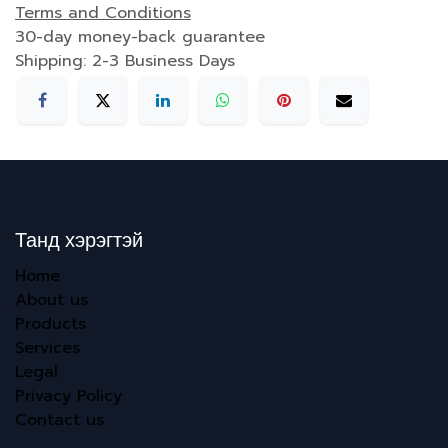
Terms and Conditions
30-day money-back guarantee
Shipping: 2-3 Business Days
Танд хэрэгтэй
Home
About us
Products
Services
Legal
Privacy Policy
Contact us