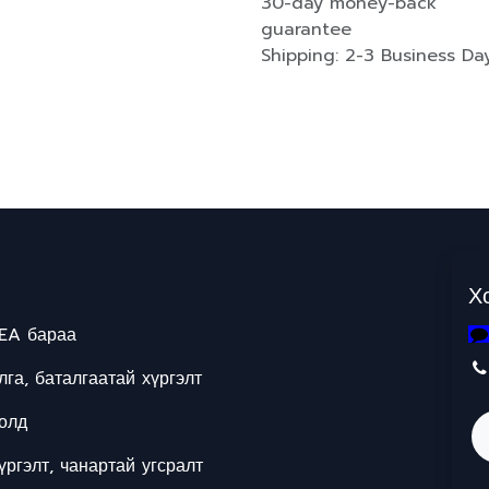
30-day money-back
guarantee
Shipping: 2-3 Business Da
Х
EA бараа
га, баталгаатай хүргэлт
олд
ргэлт, чанартай угсралт