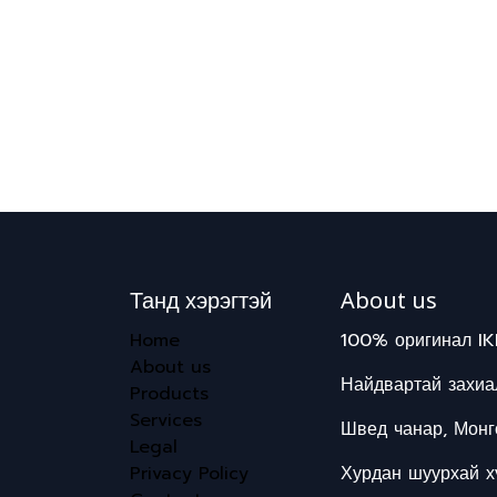
Танд хэрэгтэй
About us
Home
100% оригинал IK
About us
Найдвартай захиал
Products
Services
Швед чанар, Монг
Legal
Privacy Policy
Хурдан шуурхай хү