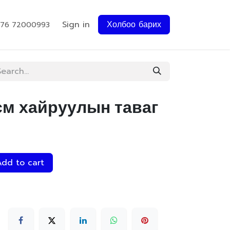
Sign in
Холбоо барих
976 72000993
см хайруулын таваг
dd to cart