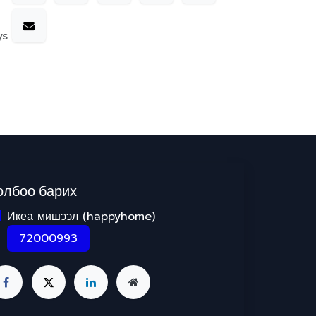
ys
олбоо барих
Икеа мишээл (happyhome)
72000993