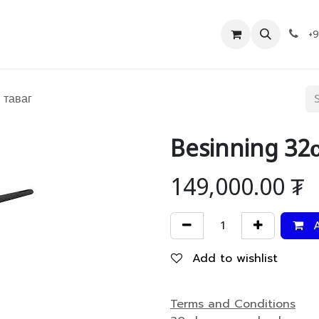
Дэлгүүр
Холбоо барих
+
 таваг
Besinning 32
149,000.00
₮
A
Add to wishlist
Terms and Conditions