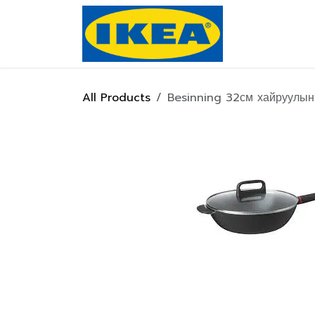
Skip to Content
Нүүр хуулас
All Products
Besinning 32см хайруулын