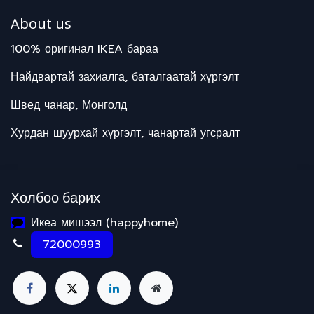
About us
100% оригинал IKEA бараа
Найдвартай захиалга, баталгаатай хүргэлт
Швед чанар, Монголд
Хурдан шуурхай хүргэлт, чанартай угсралт
Холбоо барих
Икеа мишээл (happyhome)
72000993