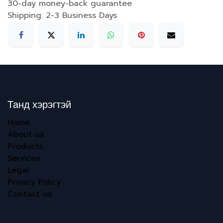
30-day money-back guarantee
Shipping: 2-3 Business Days
Танд хэрэгтэй
Home
About us
Products
Services
Legal
Privacy Policy
Contact us