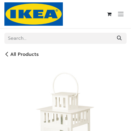
Skip to Content
All Products