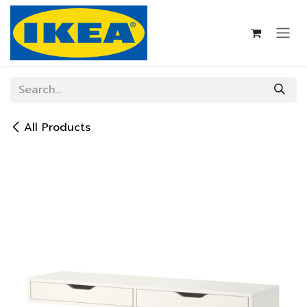
Skip to Content
All Products