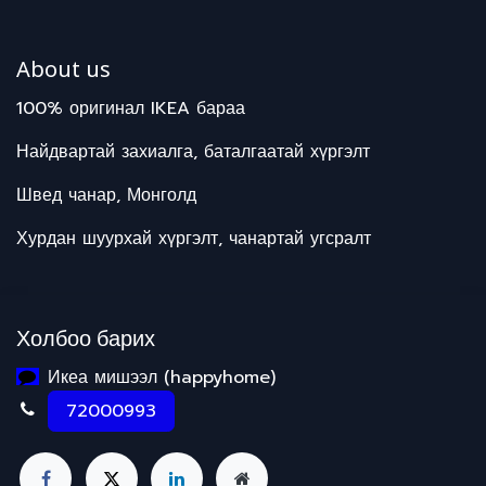
About us
100% оригинал IKEA бараа
Найдвартай захиалга, баталгаатай хүргэлт
Швед чанар, Монголд
Хурдан шуурхай хүргэлт, чанартай угсралт
Холбоо барих
Икеа мишээл (happyhome)
72000993