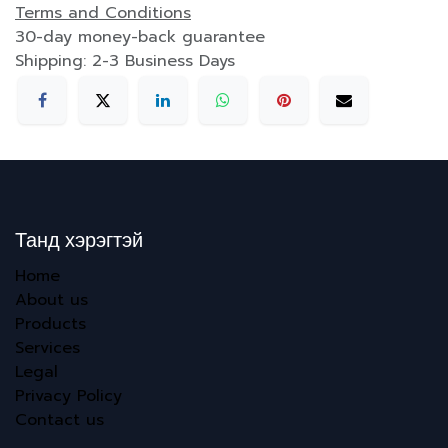
Terms and Conditions
30-day money-back guarantee
Shipping: 2-3 Business Days
Танд хэрэгтэй
Home
About us
Products
Services
Legal
Privacy Policy
Contact us