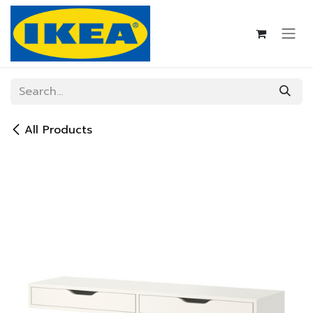
Skip to Content
All Products