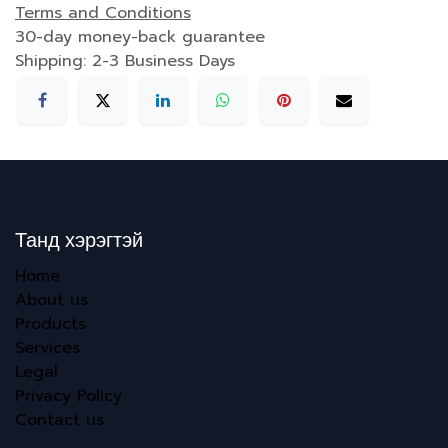
Terms and Conditions
30-day money-back guarantee
Shipping: 2-3 Business Days
Танд хэрэгтэй
Home
About us
Products
Services
Legal
Privacy Policy
Contact us