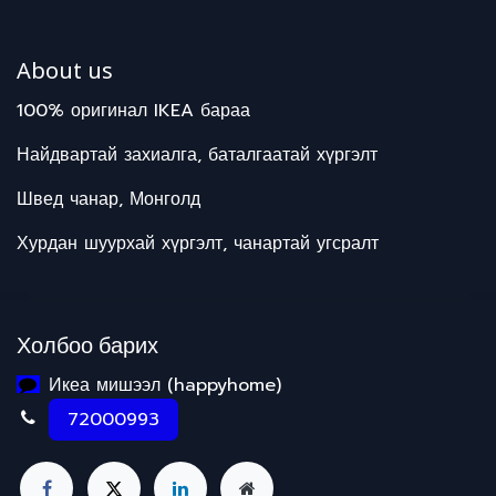
About us
100% оригинал IKEA бараа
Найдвартай захиалга, баталгаатай хүргэлт
Швед чанар, Монголд
Хурдан шуурхай хүргэлт, чанартай угсралт
Холбоо барих
Икеа мишээл (happyhome)
72000993