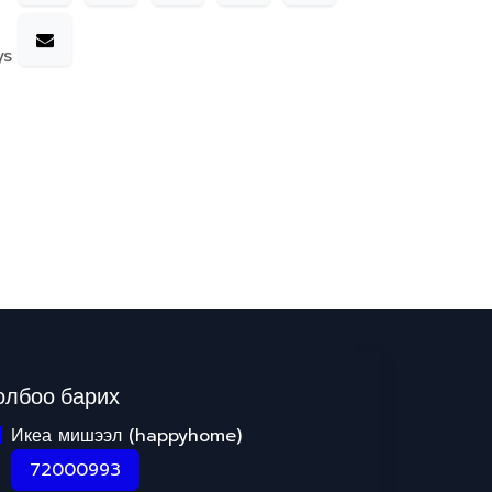
ys
олбоо барих
Икеа мишээл (happyhome)
72000993