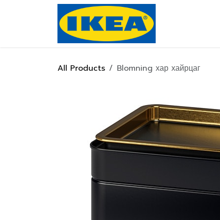
Skip to Content
Нүүр хуулас
All Products
Blomning хар хайрцаг