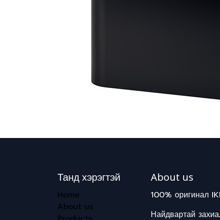
Танд хэрэгтэй
About us
Home
100% оригинал IK
About us
Найдвартай захиал
Products