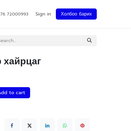
Sign in
Холбоо барих
976 72000993
р хайрцаг
dd to cart