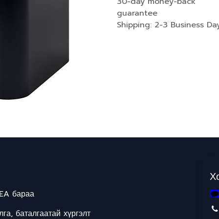
30-day money-back
guarantee
Shipping: 2-3 Business Da
Х
EA бараа
га, баталгаатай хүргэлт