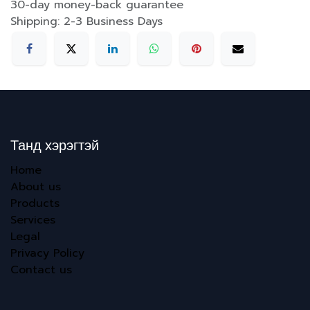
30-day money-back guarantee
Shipping: 2-3 Business Days
Танд хэрэгтэй
Home
About us
Products
Services
Legal
Privacy Policy
Contact us