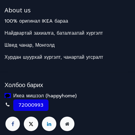
About us
100% оригинал IKEA бараа
Найдвартай захиалга, баталгаатай хүргэлт
Швед чанар, Монголд
Хурдан шуурхай хүргэлт, чанартай угсралт
Холбоо барих
Икеа мишээл (happyhome)
72000993