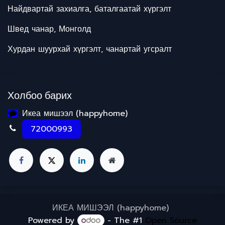
Найдвартай захиалга, баталгаатай хүргэлт
Швед чанар, Монголд
Хурдан шуурхай хүргэлт, чанартай угсралт
Холбоо барих
Икеа мишээл (happyhome)
72000993
ИКЕА МИШЭЭЛ (happyhome)
Powered by
- The #1
Open Source