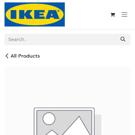
Skip to Content
All Products