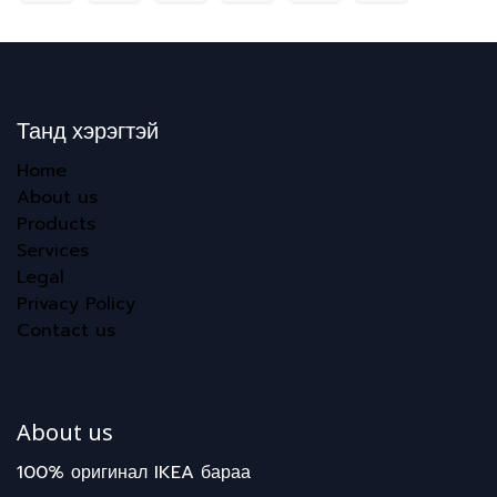
Танд хэрэгтэй
Home
About us
Products
Services
Legal
Privacy Policy
Contact us
About us
100% оригинал IKEA бараа