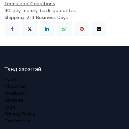
Terms and Conditions
30-day money-back guarantee
Shipping: 2-3 Business Days
Танд хэрэгтэй
Home
About us
Products
Services
Legal
Privacy Policy
Contact us