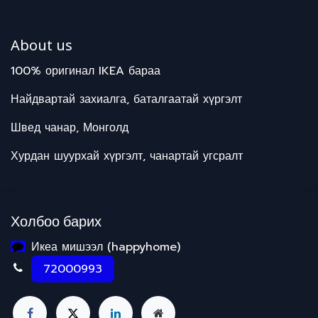
About us
100% оригинал IKEA бараа
Найдвартай захиалга, баталгаатай хүргэлт
Швед чанар, Монголд
Хурдан шуурхай хүргэлт, чанартай угсралт
Холбоо барих
Икеа мишээл (happyhome)
72000993