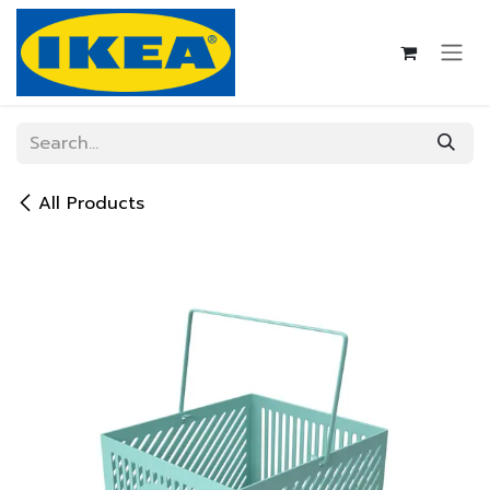
Skip to Content
All Products