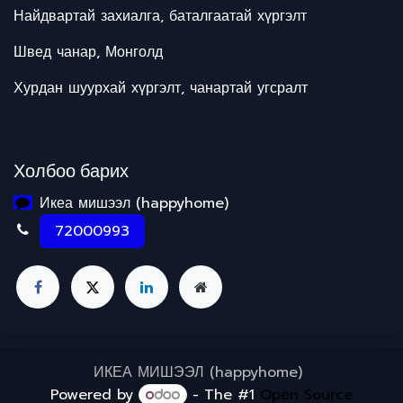
Найдвартай захиалга, баталгаатай хүргэлт
Швед чанар, Монголд
Хурдан шуурхай хүргэлт, чанартай угсралт
Холбоо барих
Икеа мишээл (happyhome)
72000993
ИКЕА МИШЭЭЛ (happyhome)
Powered by
- The #1
Open Source