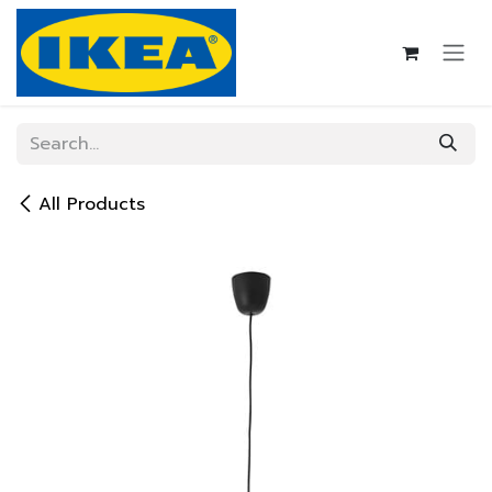
Skip to Content
All Products