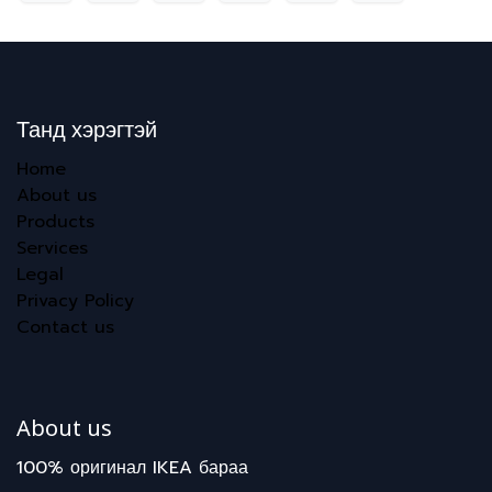
Танд хэрэгтэй
Home
About us
Products
Services
Legal
Privacy Policy
Contact us
About us
100% оригинал IKEA бараа