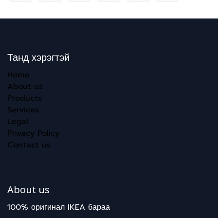
Танд хэрэгтэй
Home
About us
Products
Services
Legal
Privacy Policy
Contact us
About us
100% оригинал IKEA бараа