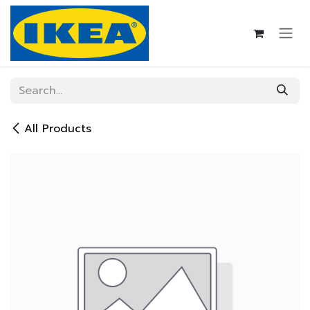
Skip to Content
All Products