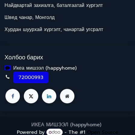
Найдвартай захиалга, баталгаатай хүргэлт
Швед чанар, Монголд
Хурдан шуурхай хүргэлт, чанартай угсралт
Холбоо барих
Икеа мишээл (happyhome)
72000993
ИКЕА МИШЭЭЛ (happyhome)
Powered by
- The #1
Open Source