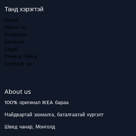
Танд хэрэгтэй
Home
About us
Products
Services
Legal
Privacy Policy
Contact us
About us
100% оригинал IKEA бараа
Найдвартай захиалга, баталгаатай хүргэлт
Швед чанар, Монголд