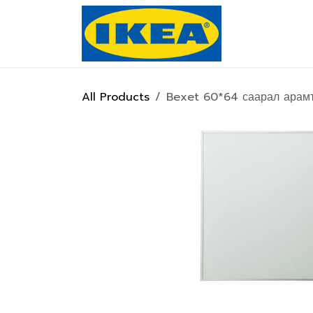
Skip to Content
Нүүр хуулас
All Products
Bexet 60*64 саарал арамт