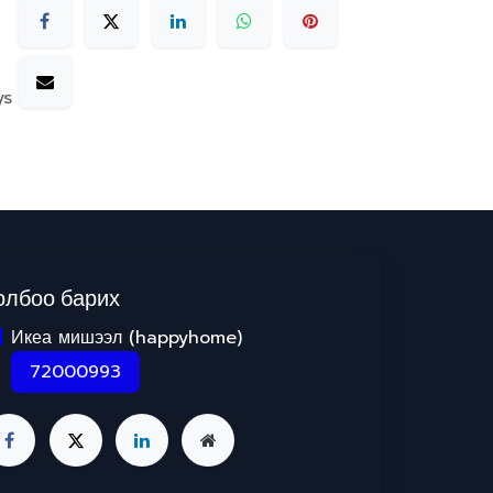
ys
олбоо барих
Икеа мишээл (happyhome)
72000993