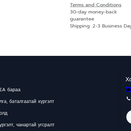
Terms and Conditions
30-day money-back
guarantee
Shipping: 2-3 Business Da
Х
EA бараа
га, баталгаатай хүргэлт
олд
ргэлт, чанартай угсралт