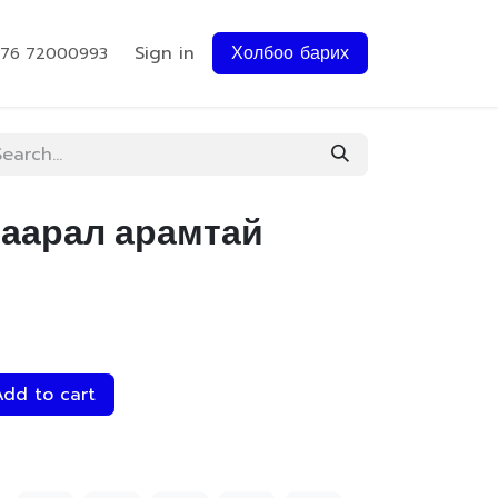
Sign in
Холбоо барих
976 72000993
саарал арамтай
dd to cart