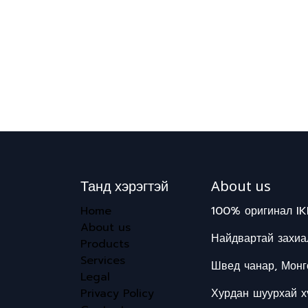
Танд хэрэгтэй
About us
Home
100% оригинал IK
About us
Найдвартай захиал
Products
Services
Швед чанар, Монг
Legal
Privacy Policy
Хурдан шуурхай хү