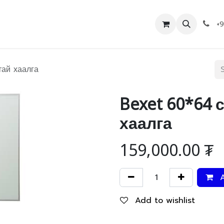
Дэлгүүр
Холбоо барих
+
ай хаалга
Bexet 60*64 
хаалга
159,000.00
₮
A
Add to wishlist