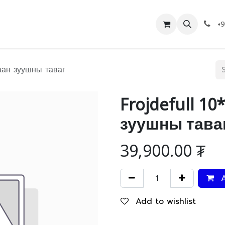
Дэлгүүр
Холбоо барих
+
гаан зуушны таваг
Frojdefull 10
зуушны тава
39,900.00
₮
A
Add to wishlist