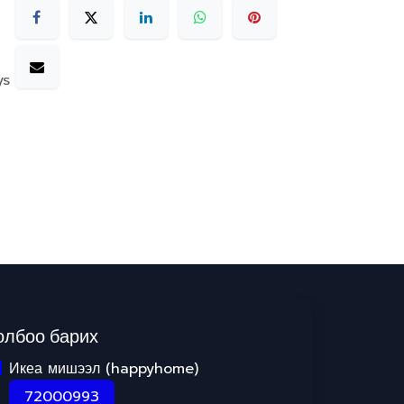
ys
олбоо барих
Икеа мишээл (happyhome)
72000993