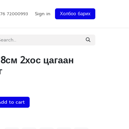
Sign in
Холбоо барих
976 72000993
*8см 2хос цагаан
г
dd to cart