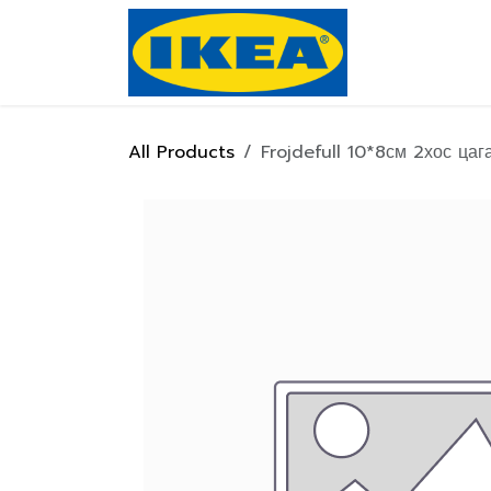
Skip to Content
Нүүр хуулас
All Products
Frojdefull 10*8см 2хос ца