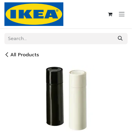
Skip to Content
All Products