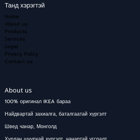
Танд хэрэгтэй
Home
About us
Products
Services
Legal
Privacy Policy
Contact us
About us
100% оригинал IKEA бараа
Найдвартай захиалга, баталгаатай хүргэлт
Швед чанар, Монголд
Хурдан шуурхай хүргэлт, чанартай угсралт