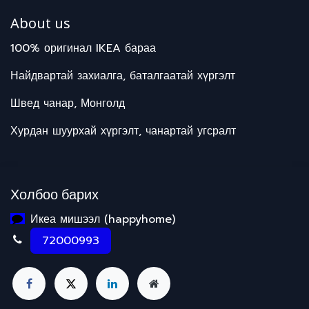
About us
100% оригинал IKEA бараа
Найдвартай захиалга, баталгаатай хүргэлт
Швед чанар, Монголд
Хурдан шуурхай хүргэлт, чанартай угсралт
Холбоо барих
Икеа мишээл (happyhome)
72000993