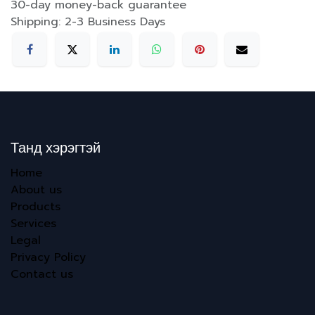
30-day money-back guarantee
Shipping: 2-3 Business Days
Танд хэрэгтэй
Home
About us
Products
Services
Legal
Privacy Policy
Contact us