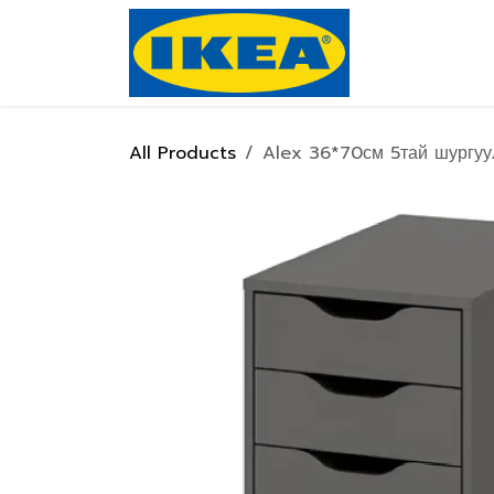
Skip to Content
Нүүр хуулас
All Products
Alex 36*70см 5тай шургуу