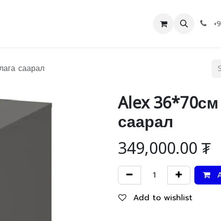
Дэлгүүр
Холбоо барих
+
лага саарал
Alex 36*70см
саарал
349,000.00
₮
A
Add to wishlist