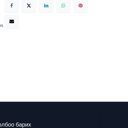
ys
олбоо барих