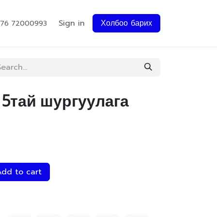
Sign in
Холбоо барих
976 72000993
 5тай шургуулага
dd to cart