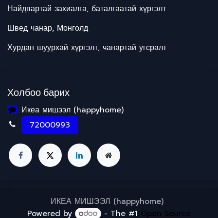
Найдвартай захиалга, баталгаатай хүргэлт
Швед чанар, Монголд
Хурдан шуурхай хүргэлт, чанартай угсралт
Холбоо барих
Икеа мишээл (happyhome)
72000993
ИКЕА МИШЭЭЛ (happyhome)
Powered by
- The #1
Open Source