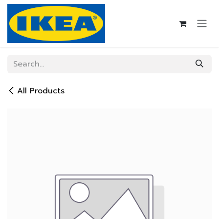
Skip to Content
All Products