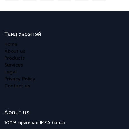
Танд хэрэгтэй
Home
About us
Products
Services
Legal
Privacy Policy
Contact us
About us
100% оригинал IKEA бараа