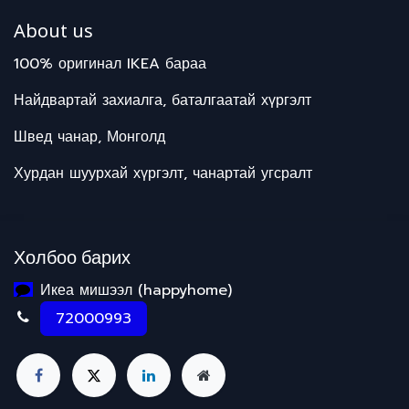
About us
100% оригинал IKEA бараа
Найдвартай захиалга, баталгаатай хүргэлт
Швед чанар, Монголд
Хурдан шуурхай хүргэлт, чанартай угсралт
Холбоо барих
Икеа мишээл (happyhome)
72000993