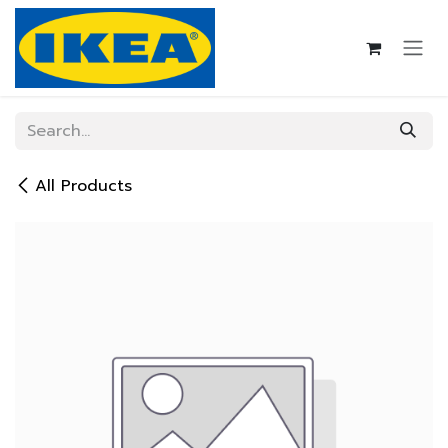
Skip to Content
All Products