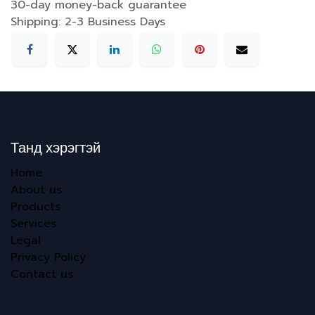
30-day money-back guarantee
Shipping: 2-3 Business Days
Танд хэрэгтэй
Home
About us
Products
Services
Legal
Privacy Policy
Contact us