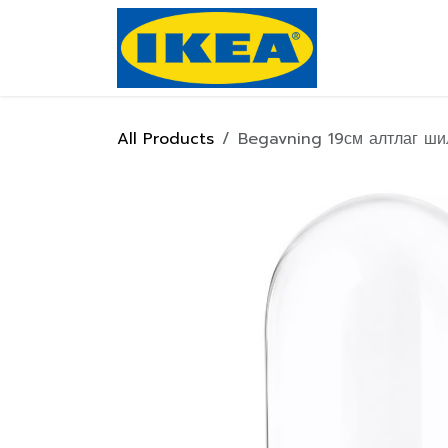
Skip to Content
Нүүр хуулас
All Products
Begavning 19см алтлаг ши