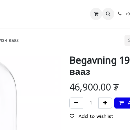
Дэлгүүр
Холбоо барих
+
лэн вааз
Begavning 1
вааз
46,900.00
₮
A
Add to wishlist