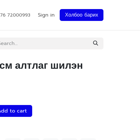
Sign in
Холбоо барих
976 72000993
9см алтлаг шилэн
dd to cart