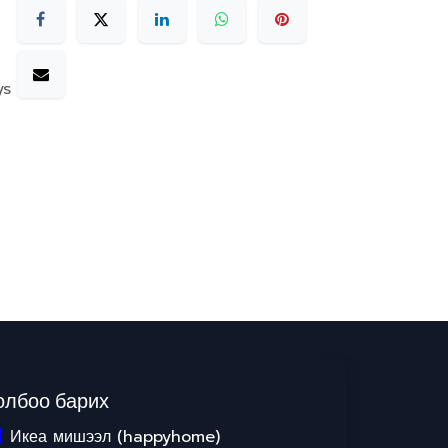
ys
олбоо барих
Икеа мишээл (happyhome)