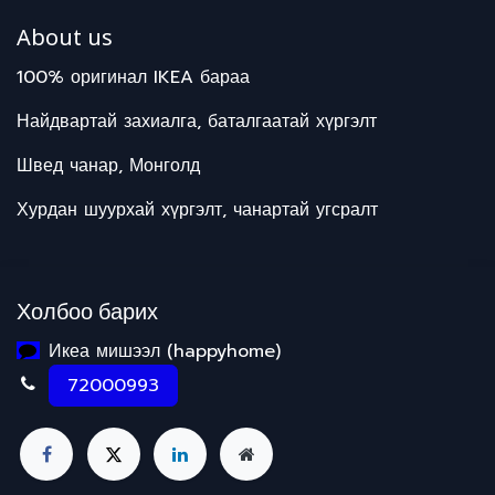
About us
100% оригинал IKEA бараа
Найдвартай захиалга, баталгаатай хүргэлт
Швед чанар, Монголд
Хурдан шуурхай хүргэлт, чанартай угсралт
Холбоо барих
Икеа мишээл (happyhome)
72000993