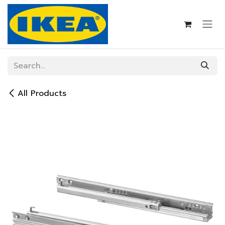
Skip to Content
All Products