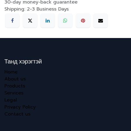
30-day money-back guarantee
Shipping: 2-3 Business Days
Танд хэрэгтэй
Home
About us
Products
Services
Legal
Privacy Policy
Contact us