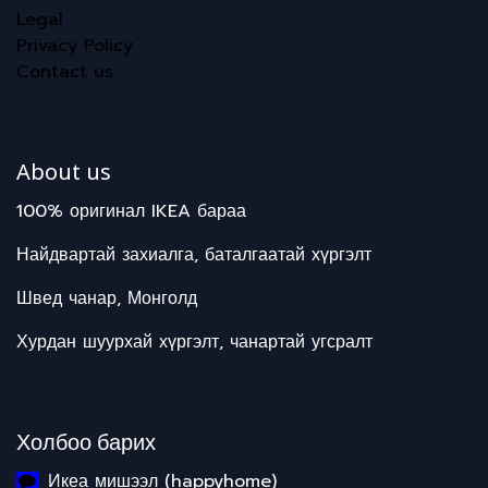
Legal
Privacy Policy
Contact us
About us
100% оригинал IKEA бараа
Найдвартай захиалга, баталгаатай хүргэлт
Швед чанар, Монголд
Хурдан шуурхай хүргэлт, чанартай угсралт
Холбоо барих
Икеа мишээл (happyhome)