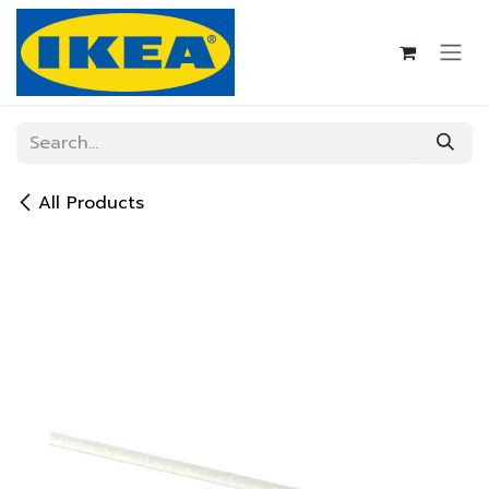
Skip to Content
All Products