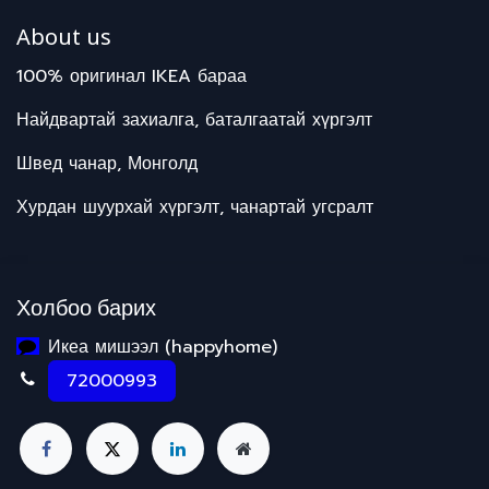
About us
100% оригинал IKEA бараа
Найдвартай захиалга, баталгаатай хүргэлт
Швед чанар, Монголд
Хурдан шуурхай хүргэлт, чанартай угсралт
Холбоо барих
Икеа мишээл (happyhome)
72000993