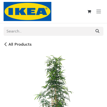
Skip to Content
All Products