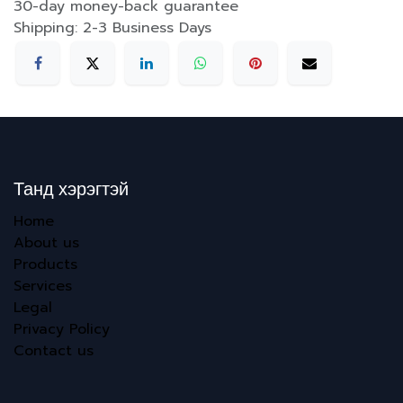
30-day money-back guarantee
Shipping: 2-3 Business Days
Танд хэрэгтэй
Home
About us
Products
Services
Legal
Privacy Policy
Contact us