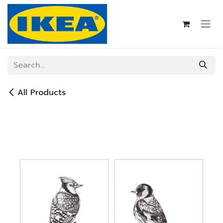
Skip to Content
All Products