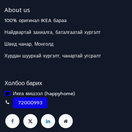
About us
100% оригинал IKEA бараа
Найдвартай захиалга, баталгаатай хүргэлт
Швед чанар, Монголд
Хурдан шуурхай хүргэлт, чанартай угсралт
Холбоо барих
Икеа мишээл (happyhome)
72000993