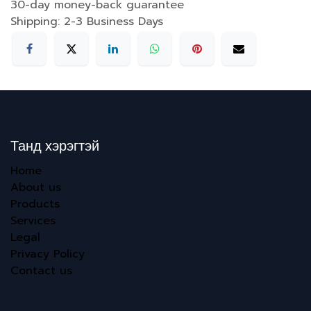
30-day money-back guarantee
Shipping: 2-3 Business Days
Танд хэрэгтэй
Home
About us
Products
Services
Legal
Privacy Policy
Contact us