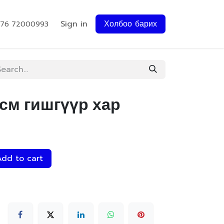
Sign in
Холбоо барих
976 72000993
0см гишгүүр хар
dd to cart