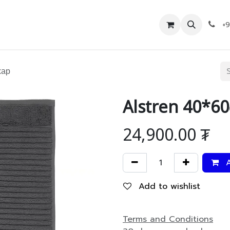
Дэлгүүр
Холбоо барих
+
хар
Alstren 40*6
24,900.00
₮
A
Add to wishlist
Terms and Conditions