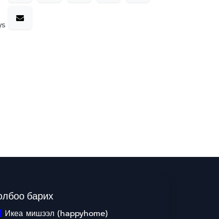
ys
олбоо барих
Икеа мишээл (happyhome)