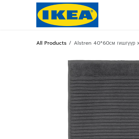
Skip to Content
Нүүр хуулас
All Products
Alstren 40*60см гишгүүр 