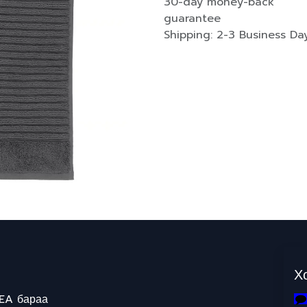
30-day money-back
guarantee
Shipping: 2-3 Business Da
Х
EA бараа