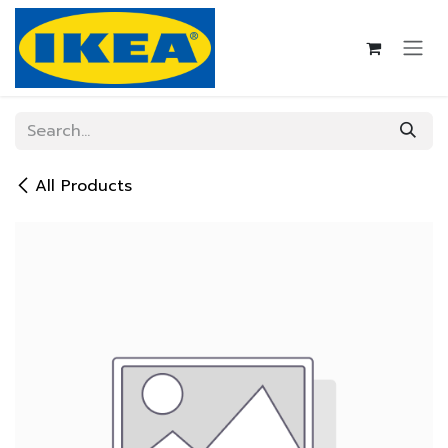
Skip to Content
All Products