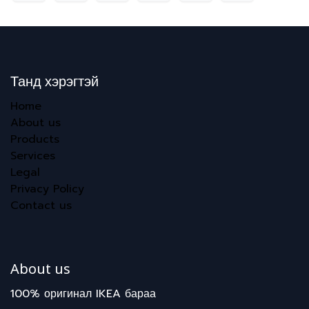
Танд хэрэгтэй
Home
About us
Products
Services
Legal
Privacy Policy
Contact us
About us
100% оригинал IKEA бараа