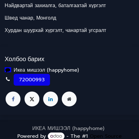
Найдвартай захиалга, баталгаатай хүргэлт
Швед чанар, Монголд
Хурдан шуурхай хүргэлт, чанартай угсралт
Холбоо барих
Икеа мишээл (happyhome)
72000993
ИКЕА МИШЭЭЛ (happyhome)
Powered by
- The #1
Open Source