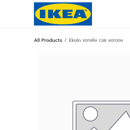
Skip to Content
Нүүр хуулас
All Products
Ekoln хогийн сав ногоон