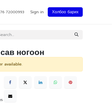
Sign in
Холбоо барих
976 72000993
 сав ногоон
r available.
ys