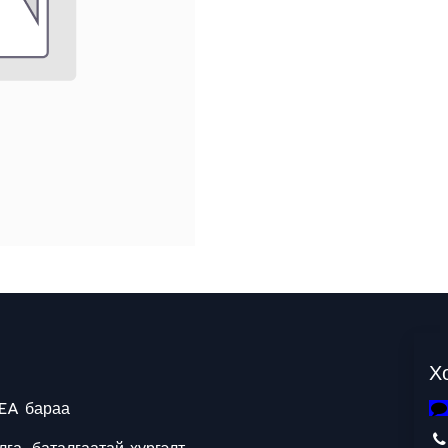
Х
EA бараа