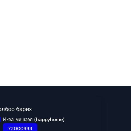
олбоо барих
Икеа мишээл (happyhome)
72000993