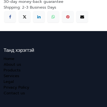
30-day money-back guarantee
Shipping: 2-3 Business Days
Танд хэрэгтэй
Home
About us
Products
Services
Legal
Privacy Policy
Contact us