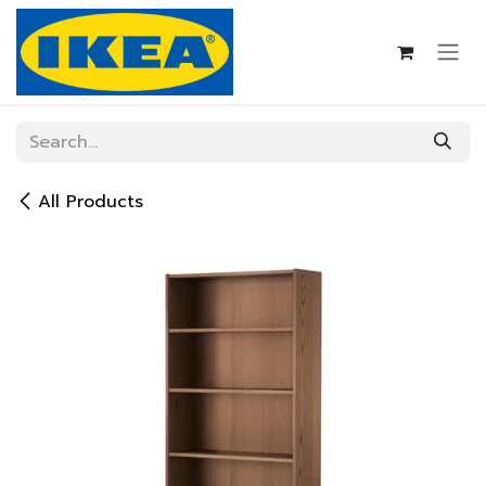
Skip to Content
All Products