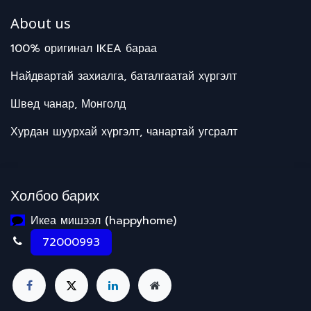
About us
100% оригинал IKEA бараа
Найдвартай захиалга, баталгаатай хүргэлт
Швед чанар, Монголд
Хурдан шуурхай хүргэлт, чанартай угсралт
Холбоо барих
Икеа мишээл (happyhome)
72000993