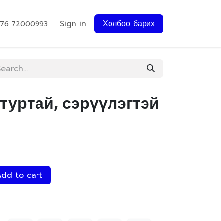
Sign in
Холбоо барих
976 72000993
ртуртай, сэрүүлэгтэй
dd to cart