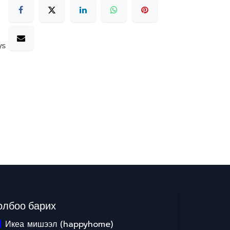
ys
олбоо барих
Икеа мишээл (happyhome)