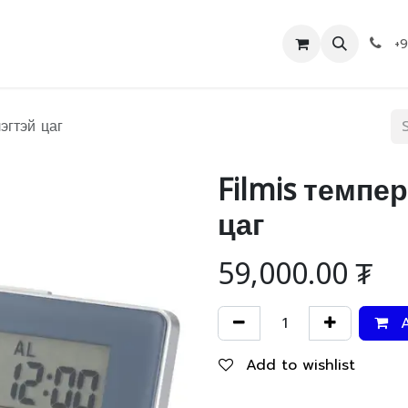
Дэлгүүр
Холбоо барих
+
эгтэй цаг
Filmis темпе
цаг
59,000.00
₮
A
Add to wishlist