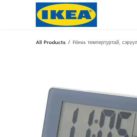
Skip to Content
Нүүр хуулас
All Products
Filmis темпертуртай, сэрүүл