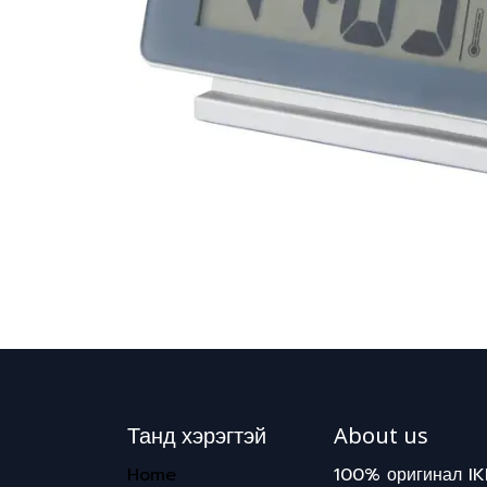
Танд хэрэгтэй
About us
Home
100% оригинал IK