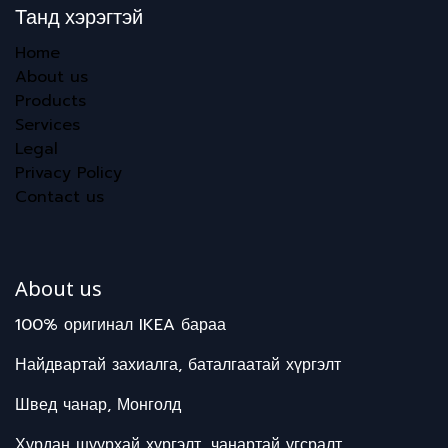
Танд хэрэгтэй
Home
About us
Products
Services
Legal
Privacy Policy
Contact us
About us
100% оригинал IKEA бараа
Найдвартай захиалга, баталгаатай хүргэлт
Швед чанар, Монголд
Хурдан шуурхай хүргэлт, чанартай угсралт