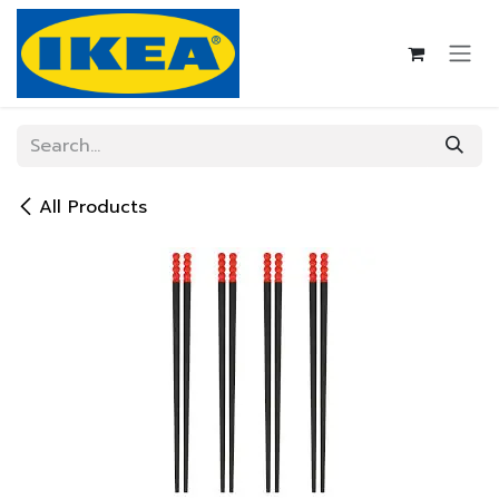
Skip to Content
All Products