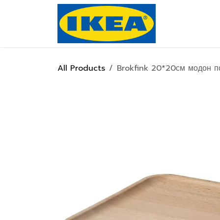
Skip to Content
Нүүр хуулас
All Products
Brokfink 20*20см модон п