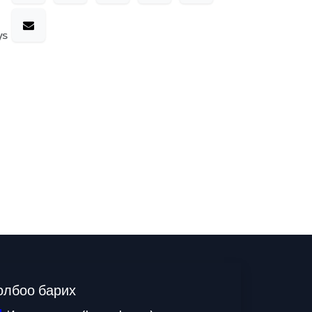
ys
олбоо барих