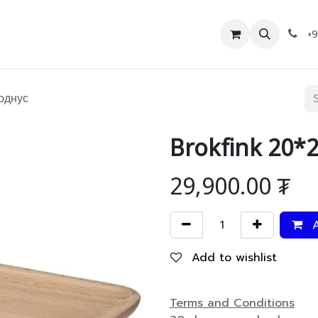
Дэлгүүр
Холбоо барих
+
однус
Brokfink 20*
29,900.00
₮
A
Add to wishlist
Terms and Conditions