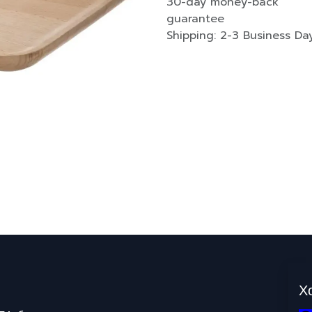
30-day money-back
guarantee
Shipping: 2-3 Business Da
Х