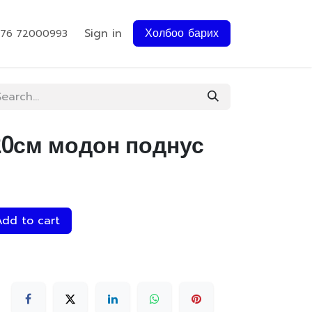
Sign in
Холбоо барих
976 72000993
20см модон поднус
dd to cart