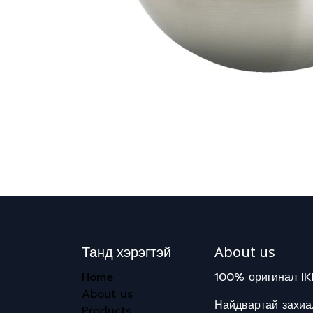
Танд хэрэгтэй
About us
Home
100% оригинал IK
About us
Найдвартай захиал
Products