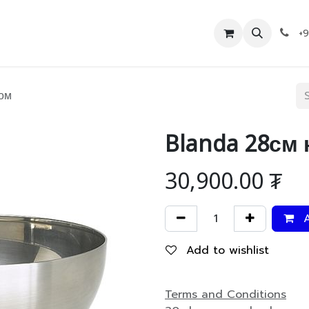
Дэлгүүр
Холбоо барих
+
том
Blanda 28см 
30,900.00
₮
A
Add to wishlist
Terms and Conditions