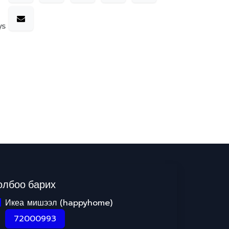
ys
олбоо барих
Икеа мишээл (happyhome)
72000993