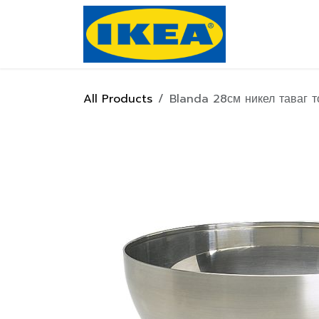
Skip to Content
Нүүр хуулас
All Products
Blanda 28см никел таваг 