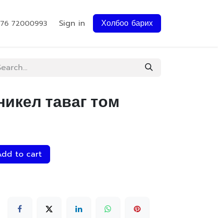
Sign in
Холбоо барих
976 72000993
никел таваг том
dd to cart