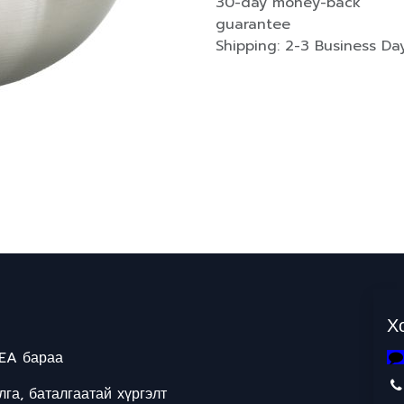
30-day money-back
guarantee
Shipping: 2-3 Business Da
Х
EA бараа
га, баталгаатай хүргэлт