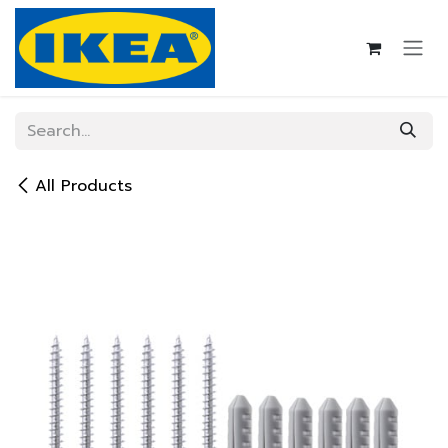
Skip to Content
All Products