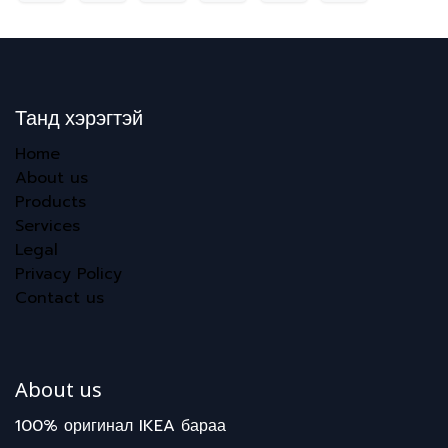
Танд хэрэгтэй
Home
About us
Products
Services
Legal
Privacy Policy
Contact us
About us
100% оригинал IKEA бараа