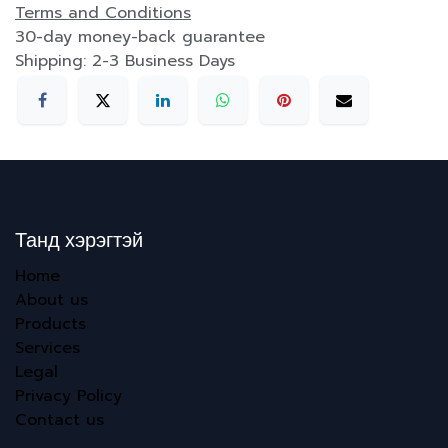
Terms and Conditions
30-day money-back guarantee
Shipping: 2-3 Business Days
Танд хэрэгтэй
Home
About us
Products
Services
Legal
Privacy Policy
Contact us