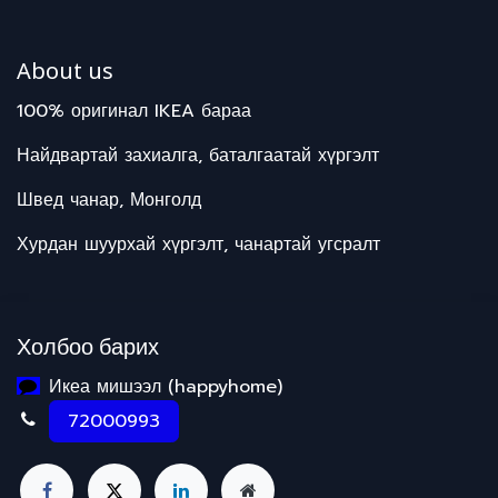
About us
100% оригинал IKEA бараа
Найдвартай захиалга, баталгаатай хүргэлт
Швед чанар, Монголд
Хурдан шуурхай хүргэлт, чанартай угсралт
Холбоо барих
Икеа мишээл (happyhome)
72000993