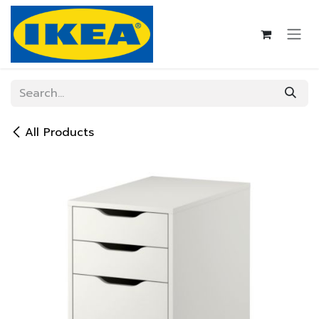
Skip to Content
All Products