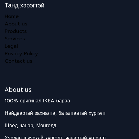
Танд хэрэгтэй
Home
About us
Products
Services
Legal
Privacy Policy
Contact us
About us
100% оригинал IKEA бараа
Найдвартай захиалга, баталгаатай хүргэлт
Швед чанар, Монголд
Хурдан шуурхай хүргэлт, чанартай угсралт