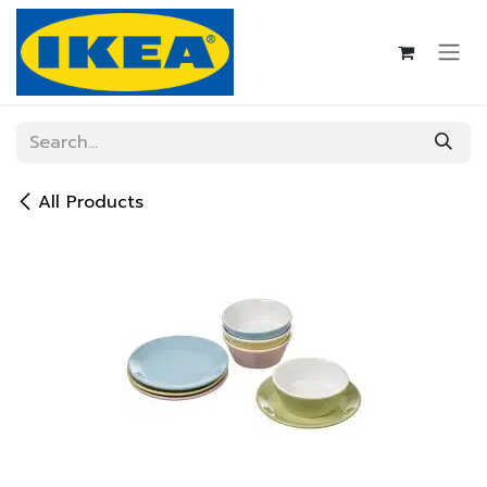
Skip to Content
All Products