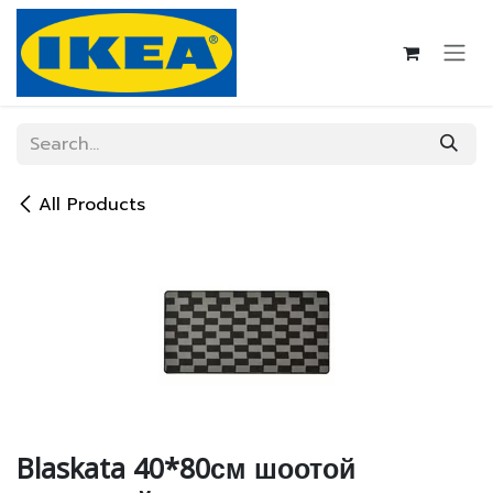
Skip to Content
All Products
Blaskata 40*80см шоотой