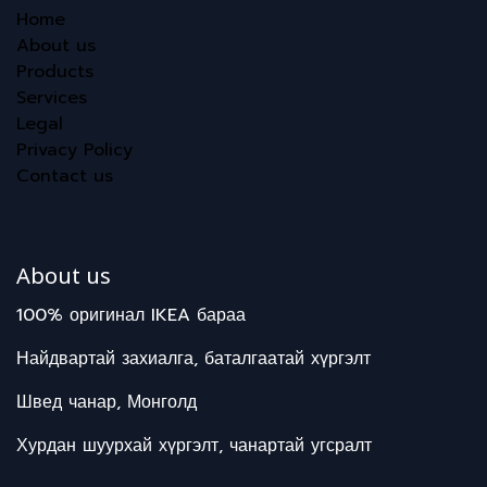
Home
About us
Products
Services
Legal
Privacy Policy
Contact us
About us
100% оригинал IKEA бараа
Найдвартай захиалга, баталгаатай хүргэлт
Швед чанар, Монголд
Хурдан шуурхай хүргэлт, чанартай угсралт