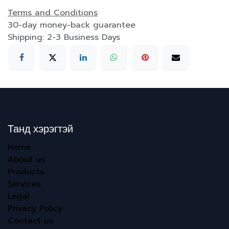
Terms and Conditions
30-day money-back guarantee
Shipping: 2-3 Business Days
Танд хэрэгтэй
Home
About us
Products
Services
Legal
Privacy Policy
Contact us