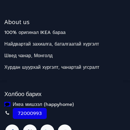
About us
100% оригинал IKEA бараа
Найдвартай захиалга, баталгаатай хүргэлт
Швед чанар, Монголд
Хурдан шуурхай хүргэлт, чанартай угсралт
Холбоо барих
Икеа мишээл (happyhome)
72000993