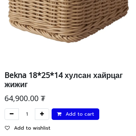
Bekna 18*25*14 хулсан хайрцаг
жижиг
64,900.00
₮
Add to cart
Add to wishlist