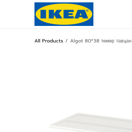
Skip to Content
Нүүр хуулас
All Products
Algot 80*38 төмөр тавцан