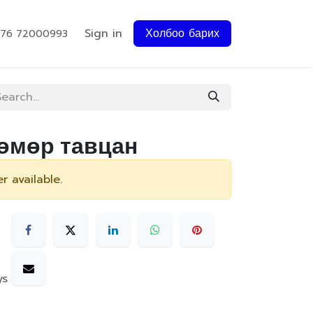
Sign in
Холбоо барих
976 72000993
төмөр тавцан
r available.
ys