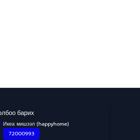
олбоо барих
Икеа мишээл (happyhome)
72000993