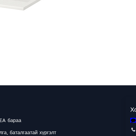
Х
EA бараа
га, баталгаатай хүргэлт