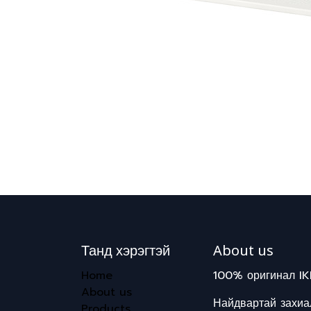
Танд хэрэгтэй
About us
Home
100% оригинал IK
About us
Найдвартай захиал
Products