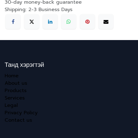
30-day money-back guarantee
Shipping: 2-3 Business Days
Танд хэрэгтэй
Home
About us
Products
Services
Legal
Privacy Policy
Contact us