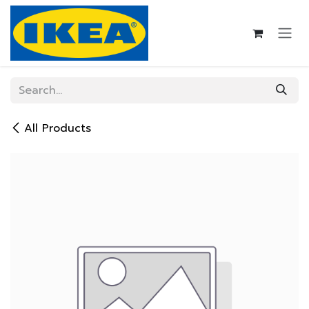
Skip to Content
All Products