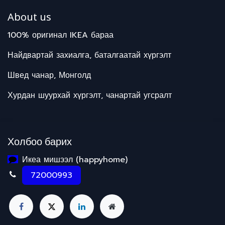
About us
100% оригинал IKEA бараа
Найдвартай захиалга, баталгаатай хүргэлт
Швед чанар, Монголд
Хурдан шуурхай хүргэлт, чанартай угсралт
Холбоо барих
Икеа мишээл (happyhome)
72000993