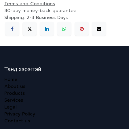
Terms and Conditions
30-day money-back guarantee
Shipping: 2-3 Business Days
Танд хэрэгтэй
Home
About us
Products
Services
Legal
Privacy Policy
Contact us