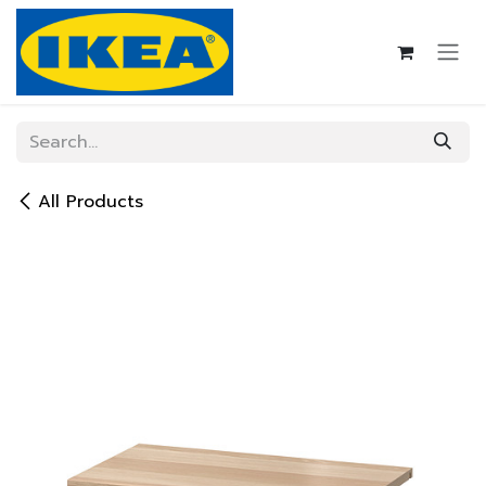
Skip to Content
All Products