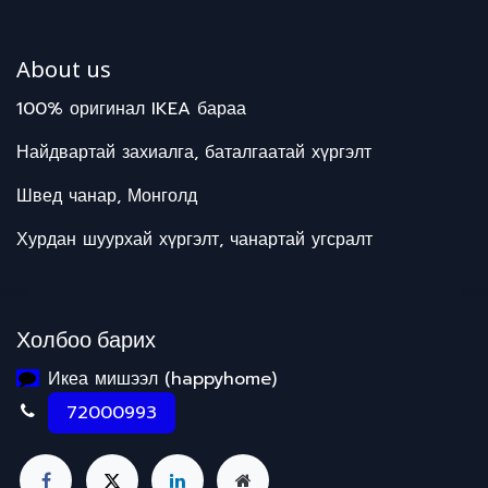
About us
100% оригинал IKEA бараа
Найдвартай захиалга, баталгаатай хүргэлт
Швед чанар, Монголд
Хурдан шуурхай хүргэлт, чанартай угсралт
Холбоо барих
Икеа мишээл (happyhome)
72000993