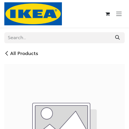
Skip to Content
All Products