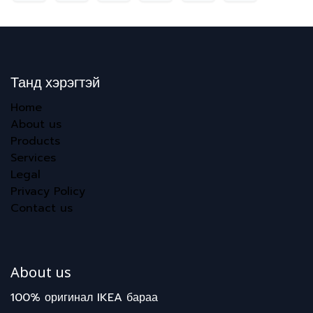
Танд хэрэгтэй
Home
About us
Products
Services
Legal
Privacy Policy
Contact us
About us
100% оригинал IKEA бараа