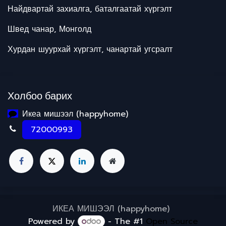
Найдвартай захиалга, баталгаатай хүргэлт
Швед чанар, Монголд
Хурдан шуурхай хүргэлт, чанартай угсралт
Холбоо барих
Икеа мишээл (happyhome)
72000993
ИКЕА МИШЭЭЛ (happyhome)
Powered by
- The #1
Open Source