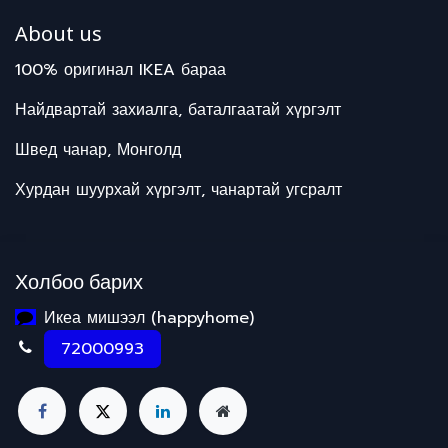
About us
100% оригинал IKEA бараа
Найдвартай захиалга, баталгаатай хүргэлт
Швед чанар, Монголд
Хурдан шуурхай хүргэлт, чанартай угсралт
Холбоо барих
Икеа мишээл (happyhome)
72000993