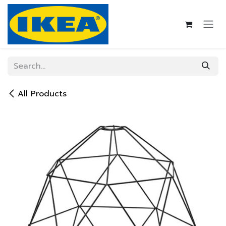
Skip to Content
All Products