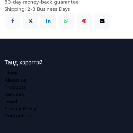
30-day money-back guarantee
Shipping: 2-3 Business Days
Танд хэрэгтэй
Home
About us
Products
Services
Legal
Privacy Policy
Contact us