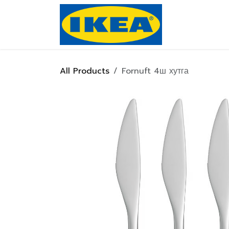
Skip to Content
Нүүр хуулас
All Products
Fornuft 4ш хутга