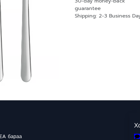
30-day money-back
guarantee
Shipping: 2-3 Business Da
Х
EA бараа