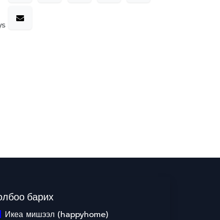
ys
олбоо барих
Икеа мишээл (happyhome)