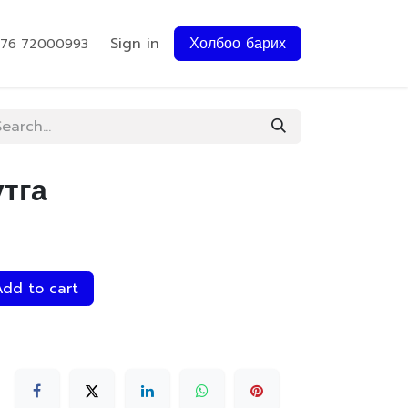
Sign in
Холбоо барих
976 72000993
утга
dd to cart