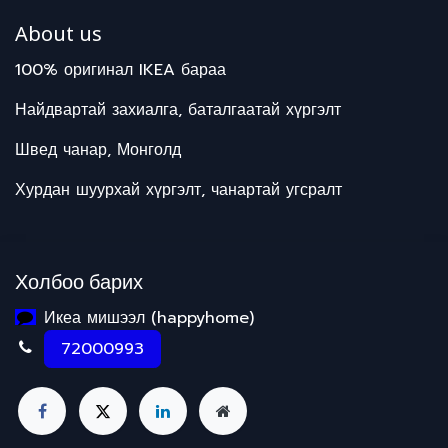
About us
100% оригинал IKEA бараа
Найдвартай захиалга, баталгаатай хүргэлт
Швед чанар, Монголд
Хурдан шуурхай хүргэлт, чанартай угсралт
Холбоо барих
Икеа мишээл (happyhome)
72000993