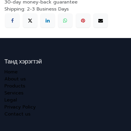
30-day money-back guarantee
Shipping: 2-3 Business Days
Танд хэрэгтэй
Home
About us
Products
Services
Legal
Privacy Policy
Contact us